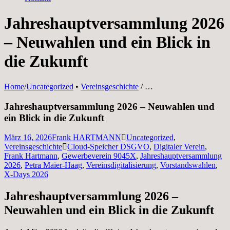
Jahreshauptversammlung 2026
– Neuwahlen und ein Blick in
die Zukunft
Home
/
Uncategorized
•
Vereinsgeschichte
/
…
Jahreshauptversammlung 2026 – Neuwahlen und
ein Blick in die Zukunft
März 16, 2026
Frank HARTMANN
Uncategorized
,
Vereinsgeschichte
Cloud-Speicher DSGVO
,
Digitaler Verein
,
Frank Hartmann
,
Gewerbeverein 9045X
,
Jahreshauptversammlung
2026
,
Petra Maier-Haag
,
Vereinsdigitalisierung
,
Vorstandswahlen
,
X-Days 2026
Jahreshauptversammlung 2026 –
Neuwahlen und ein Blick in die Zukunft