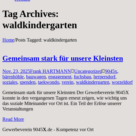
Tag Archives:
waldkindergarten
Home
/
Posts Tagged:
waldkindergarten
Gemeinsam stark für unsere Kleinsten
Nov. 23, 2025
Frank HARTMANN
Uncategorized
9045x
,
bärenhöhle
,
bauwagen
,
engagement
,
fuchsbau
,
herpersdorf
,
soziales
,
spenden
,
taekwondo
,
verein
,
waldkindergarten
,
worzeldorf
Gemeinsam stark für unsere Kleinsten Der Gewerbeverein 9045X
konnte in den vergangenen Tagen erneut zeigen, wie wichtig uns
das soziale Miteinander vor Ort ist. Ein Teil der Erlöse unserer
Veranstaltungen
Read More
Gewerbeverein 9045
X
.de - Kompetenz vor Ort