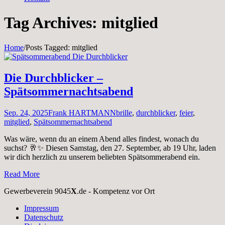
Tag Archives: mitglied
Home
/
Posts Tagged:
mitglied
Die Durchblicker –
Spätsommernachtsabend
Sep. 24, 2025
Frank HARTMANN
brille
,
durchblicker
,
feier
,
mitglied
,
Spätsommernachtsabend
Was wäre, wenn du an einem Abend alles findest, wonach du
suchst? 🥂✨ Diesen Samstag, den 27. September, ab 19 Uhr, laden
wir dich herzlich zu unserem beliebten Spätsommerabend ein.
Read More
Gewerbeverein 9045
X
.de - Kompetenz vor Ort
Impressum
Datenschutz