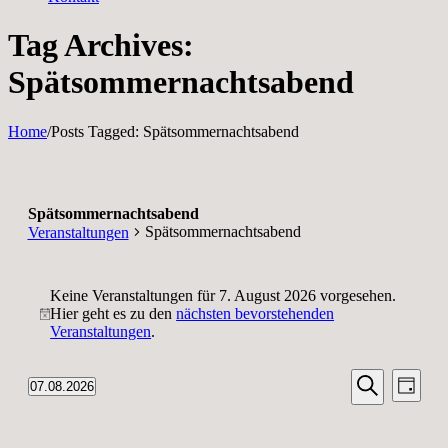
Tag Archives:
Spätsommernachtsabend
Home
/
Posts Tagged:
Spätsommernachtsabend
Spätsommernachtsabend
Spätsommernachtsabend
Veranstaltungen
Veranstaltungen
Keine Veranstaltungen für 7. August 2026 vorgesehen.
für
Hier geht es zu den
nächsten bevorstehenden
Hinweis
7.
Veranstaltungen
.
August
Veransta
Vera
2026
07.08.2026
Tag
Ansic
Suche
Datum
Suche
Navi
wählen.
und