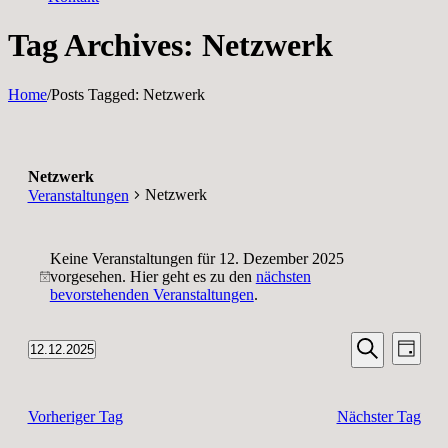
Tag Archives: Netzwerk
Home
/
Posts Tagged:
Netzwerk
Netzwerk
Netzwerk
Veranstaltungen
Veranstaltungen
Keine Veranstaltungen für 12. Dezember 2025
für
vorgesehen. Hier geht es zu den
nächsten
Hinweis
12.
bevorstehenden Veranstaltungen
.
Dezember
Veransta
Vera
2025
12.12.2025
Tag
Ansic
Suche
Datum
Suche
Navi
wählen.
und
Vorheriger Tag
Nächster Tag
Ansichten