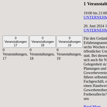
1 Veranstal
19:00
bis
21:00
UNTERNEH
20. Juni 2024 
UNTERNEH
Für den Gedan
0
0
0
Veranstaltungen
Veranstaltungen
Veranstaltungen
Erfahrungsausta
17
18
19
sechs Wochen 
0
0
0
öffentlicher U
Veranstaltungen,
Veranstaltungen,
Veranstaltungen,
statt. Bei dies
17
18
19
sich auch für N
Gelegenheit sic
Planungen und 
Gewerbeverein 
führen selbstst
Fachgeschäft, 
einen Handwerk
Gewerbetreiben
Freiberufler/in
uns
Read More