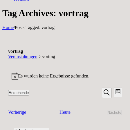
Tag Archives: vortrag
Home
/
Posts Tagged:
vortrag
vortrag
vortrag
Veranstaltungen
Veranstaltungen
Es wurden keine Ergebnisse gefunden.
Hinweis
Veransta
Vera
Anstehende
Liste
Ansic
Suche
Datum
Suche
Navi
wählen.
und
Veranstaltungen
Heute
Vorherige
Nächste
Ansichten
Veransta
Navigati